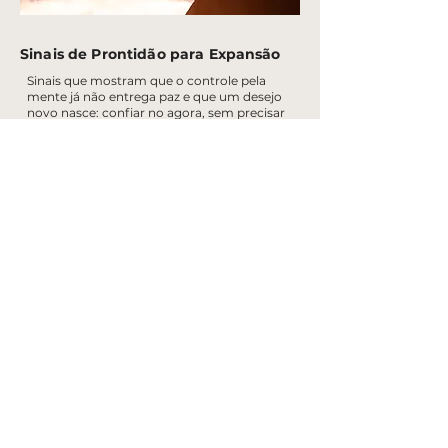
Sinais de Prontidão para Expansão
Sinais que mostram que o controle pela
mente já não entrega paz e que um desejo
novo nasce: confiar no agora, sem precisar
entender tudo.
Cansaço de pensar demais
– percebe que
analisar sem parar não trouxe descanso; só
aumentou ruído interno e afastou o
contato com o sentir.
Dor por distância de si
– começa a notar
que vive na cabeça, enquanto o corpo e o
coração ficam como lugares abandonados.
Desejo de simplicidade interna
– nasce
uma vontade de respirar e existir sem
resolver tudo, como quem aceita não saber
por inteiro.
Percepção do adiar constante
– reconhece
que “mais um pouco” virou desculpa
elegante para não viver, não sentir e não
escolher.
Intuição de confiança encarnada
– começa
a perceber que o corpo sabe sustentar o
agora e que a vida não exige tanta