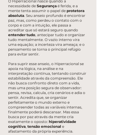
O Hiperracional nasce quando a
necessidade de
Segurança
é ferida, e a
mente tenta assumir o papel de
protetora
absoluta
. Seu anseio profundo é encontrar
paz, mas, como perdeu o contato com o
corpo e com a intuição, ele passa a
acreditar que só estará seguro quando
entender tudo
, antecipar tudo e organizar
tudo mentalmente. O vazio interno vira
uma equação; a incerteza vira ameaça; e o
pensamento se torna o principal refúgio
para evitar sentir.
Para suprir esse anseio, o Hiperracional se
apoia na lógica, na análise e na
interpretação contínua, tentando construir
estabilidade através da compreensão. Ele
não busca confronto direto com a vida,
mas uma posição segura de observador:
pensa, revisa, calcula, cria cenários e adia o
sentir. Acredita que, se organizar
perfeitamente o mundo externo e
compreender todas as variáveis internas,
finalmente poderá descansar. Mas essa
busca por paz através da mente cria
exatamente o oposto:
hiperatividade
cognitiva
,
tensão emocional
e
afastamento da própria experiência.