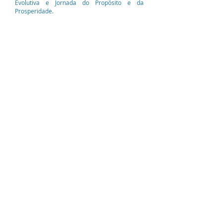
Evolutiva e Jornada do Propósito e da
Prosperidade.
Chegou o momento de
romper com
as limitações
que têm restringido o
seu progresso pessoal e profissional.
Desafie suas crenças limitantes e
embarque na jornada
Desatando os