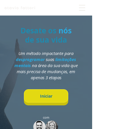
Desate os
nós
de sua vida
Um método impactante para
desprogramar
suas
limitações
mentais
na área da sua vida que
mais precisa de mudanças, em
apenas 3 etapas
Iniciar
com