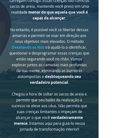
carregam consigo. Essas crenças são como os
sacos de areia, mantendo você preso em uma
realidade
menor do que aquela que você é
capaz de alcançar
.
No entanto, é possível você se libertar dessas
amarras e permitir-se voar em direção aos
seus objetivos mais elevados. O método
Desatando os Nós
irá ajudá-lo a identificar,
questionar e desprogramar essas crenças que
estão segurando você no chão. Vamos
explorar juntos as camadas mais profundas
da sua mente, eliminando as barreiras
autoimpostas e
desbloqueando seu
verdadeiro potencial
.
Chegou a hora de soltar os sacos de areia e
permitir que seu balão da realização e
sucesso se eleve aos céus. Não permita que
suas crenças limitantes o impeçam de
alcançar o que você
verdadeiramente
merece
. Estamos aqui para guiá-lo nessa
jornada de transformação interior!